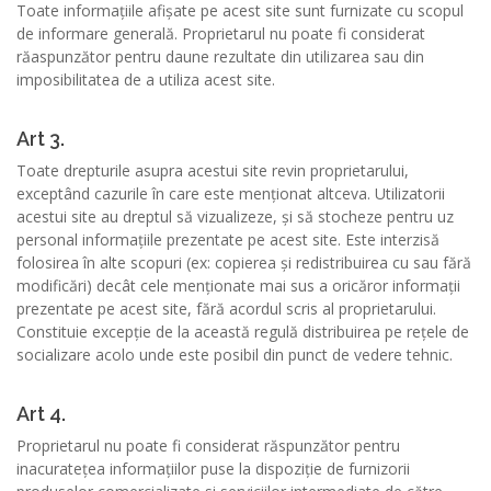
Toate informațiile afișate pe acest site sunt furnizate cu scopul
de informare generală. Proprietarul nu poate fi considerat
răaspunzător pentru daune rezultate din utilizarea sau din
imposibilitatea de a utiliza acest site.
Art 3.
Toate drepturile asupra acestui site revin proprietarului,
exceptând cazurile în care este menționat altceva. Utilizatorii
acestui site au dreptul să vizualizeze, și să stocheze pentru uz
personal informațiile prezentate pe acest site. Este interzisă
folosirea în alte scopuri (ex: copierea și redistribuirea cu sau fără
modificări) decât cele menționate mai sus a oricăror informații
prezentate pe acest site, fără acordul scris al proprietarului.
Constituie excepție de la această regulă distribuirea pe rețele de
socializare acolo unde este posibil din punct de vedere tehnic.
Art 4.
Proprietarul nu poate fi considerat răspunzător pentru
inacuratețea informațiilor puse la dispoziție de furnizorii