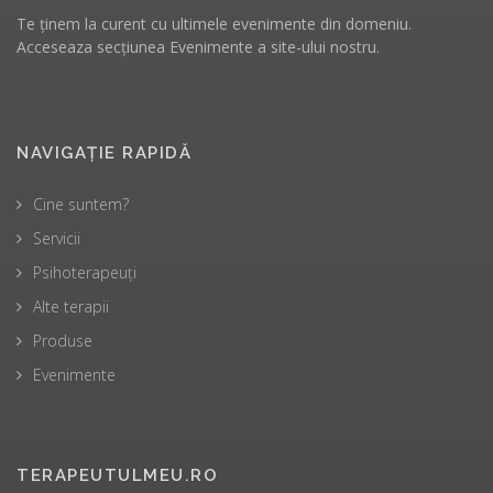
Te ținem la curent cu ultimele evenimente din domeniu.
Acceseaza secțiunea
Evenimente
a
site-ului
nostru.
NAVIGAȚIE RAPIDĂ
Cine suntem?
Servicii
Psihoterapeuți
Alte terapii
Produse
Evenimente
TERAPEUTULMEU.RO