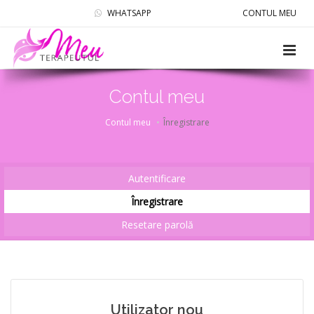
WHATSAPP
CONTUL MEU
Contul meu
Contul meu
Înregistrare
Autentificare
Înregistrare
Resetare parolă
Utilizator nou