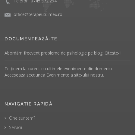
Telefon: 0745.372.294
office@terapeutulmeu.ro
DOCUMENTEAZĂ-TE
Abordăm frecvent probleme de psihologie pe
blog
. Citește-l!
Te ținem la curent cu ultimele evenimente din domeniu.
Acceseaza secțiunea
Evenimente
a
site-ului
nostru.
NAVIGAȚIE RAPIDĂ
Cine suntem?
Servicii